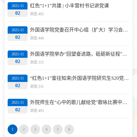
红色“1+1”共建 | 小丰营村书记讲党课
2021-11
02
浏览:492
外国语学院党委召开中心组（扩大）学习会学习习近平总书记在庆祝建党100周年大会上的重要讲话精神
2021-11
02
浏览:440
外国语学院举办“回望奋进路，砥砺新征程”主题党日活动
2021-11
02
浏览:555
“红色1+1”鉴往知来|外国语学院研究生S20党支部参观中国地质博物馆
2021-11
02
浏览:531
外院师生在“心中的歌儿献给党”歌咏比赛中荣获三等奖
2021-11
02
浏览:493
1
2
3
4
5
6